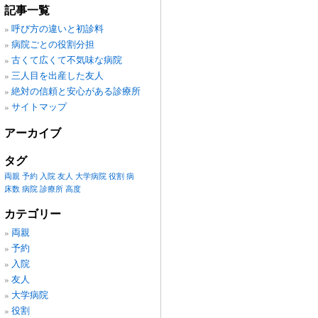
記事一覧
呼び方の違いと初診料
病院ごとの役割分担
古くて広くて不気味な病院
三人目を出産した友人
絶対の信頼と安心がある診療所
サイトマップ
アーカイブ
タグ
両親
予約
入院
友人
大学病院
役割
病
床数
病院
診療所
高度
カテゴリー
両親
予約
入院
友人
大学病院
役割