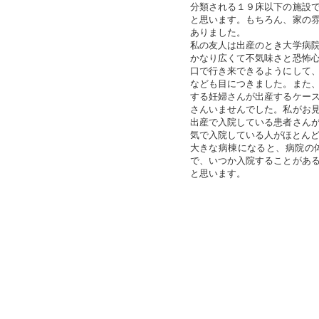
分類される１９床以下の施設
と思います。もちろん、家の
ありました。
私の友人は出産のとき大学病
かなり広くて不気味さと恐怖
口で行き来できるようにして
なども目につきました。また
する妊婦さんが出産するケー
さんいませんでした。私がお
出産で入院している患者さん
気で入院している人がほとん
大きな病棟になると、病院の
で、いつか入院することがあ
と思います。