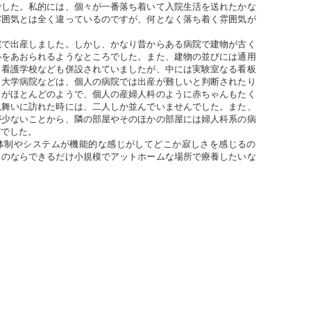
でした。私的には、個々が一番落ち着いて入院生活を送れたかな
雰囲気とは全く違っているのですが、何となく落ち着く雰囲気が
院で出産しました。しかし、かなり昔からある病院で建物が古く
心をあおられるようなところでした。また、建物の並びには通用
、看護学校なども併設されていましたが、中には実験室なる看板
、大学病院などは、個人の病院では出産が難しいと判断されたり
スがほとんどのようで、個人の産婦人科のように赤ちゃんもたく
見舞いに訪れた時には、二人しか並んでいませんでした。また、
が少ないことから、隣の部屋やそのほかの部屋には婦人科系の病
どでした。
体制やシステムが機能的な感じがしてどこか寂しさを感じるの
るのならできるだけ小規模でアットホームな場所で療養したいな